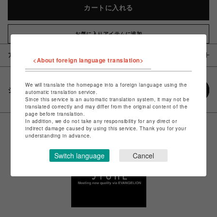
カートに入れる
お気に入りアイテムに追加
アイテム説明 / 素材
<About foreign language translation>
We will translate the homepage into a foreign language using the
シェアする
automatic translation service.
Since this service is an automatic translation system, it may not be
translated correctly and may differ from the original content of the
page before translation.
In addition, we do not take any responsibility for any direct or
indirect damage caused by using this service. Thank you for your
understanding in advance.
Switch language
Cancel