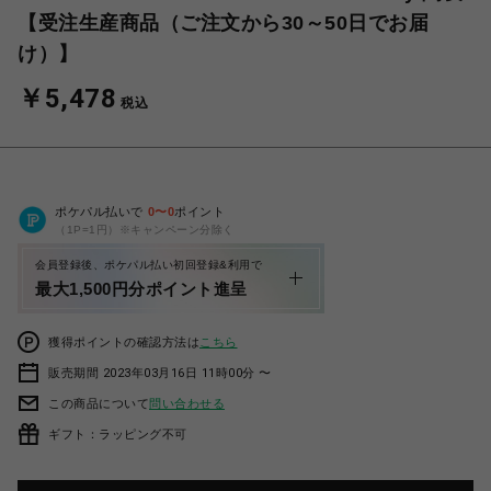
【受注生産商品（ご注文から30～50日でお届
け）】
￥5,478
税込
ポケパル払いで
0
〜
0
ポイント
（1P=1円）※キャンペーン分除く
会員登録後、ポケパル払い初回登録&利用で
最大1,500円分ポイント進呈
獲得ポイントの確認方法は
こちら
販売期間 2023年03月16日 11時00分 〜
この商品について
問い合わせる
ギフト：ラッピング不可