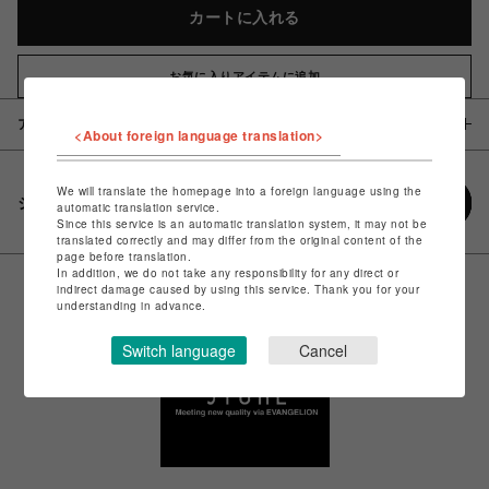
カートに入れる
お気に入りアイテムに追加
アイテム説明 / 素材
<About foreign language translation>
We will translate the homepage into a foreign language using the
シェアする
automatic translation service.
Since this service is an automatic translation system, it may not be
translated correctly and may differ from the original content of the
page before translation.
In addition, we do not take any responsibility for any direct or
indirect damage caused by using this service. Thank you for your
understanding in advance.
Switch language
Cancel