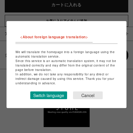
カートに入れる
お気に入りアイテムに追加
アイテム説明 / 素材
<About foreign language translation>
We will translate the homepage into a foreign language using the
シェアする
automatic translation service.
Since this service is an automatic translation system, it may not be
translated correctly and may differ from the original content of the
page before translation.
In addition, we do not take any responsibility for any direct or
indirect damage caused by using this service. Thank you for your
understanding in advance.
Switch language
Cancel