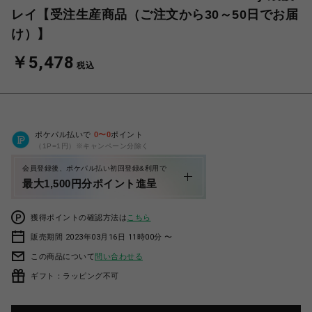
レイ【受注生産商品（ご注文から30～50日でお届
け）】
￥5,478
税込
ポケパル払いで
0
〜
0
ポイント
（1P=1円）※キャンペーン分除く
会員登録後、ポケパル払い初回登録&利用で
最大1,500円分ポイント進呈
獲得ポイントの確認方法は
こちら
販売期間 2023年03月16日 11時00分 〜
この商品について
問い合わせる
ギフト：ラッピング不可