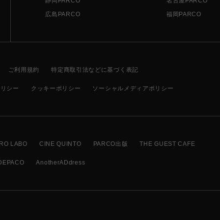
静岡PARCO
名古屋PARCO
広島PARCO
福岡PARCO
ご利用規約
特定商取引法などに基づく表記
ポリシー
クッキーポリシー
ソーシャルメディアポリシー
RO LABO
CINE QUINTO
PARCO出版
THE GUEST CAFE
DEPACO
AnotherADdress