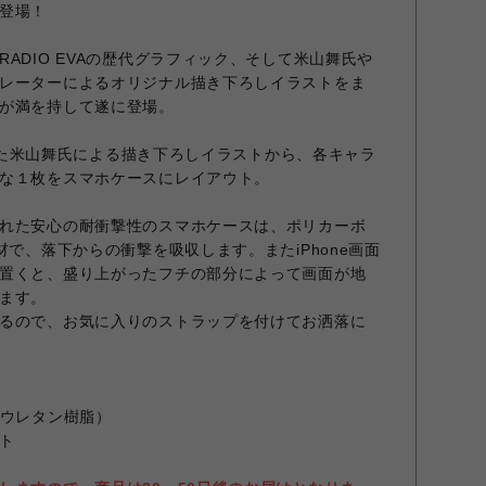
登場！
ADIO EVAの歴代グラフィック、そして米山舞氏や
レーターによるオリジナル描き下ろしイラストをま
が満を持して遂に登場。
記念した米山舞氏による描き下ろしイラストから、各キャラ
な１枚をスマホケースにレイアウト。
れた安心の耐衝撃性のスマホケースは、ポリカーボ
材で、落下からの衝撃を吸収します。またiPhone画面
置くと、盛り上がったフチの部分によって画面が地
ます。
るので、お気に入りのストラップを付けてお洒落に
（ウレタン樹脂）
ト