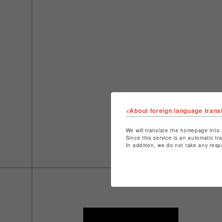
<About foreign language trans
We will translate the homepage into 
Since this service is an automatic tr
In addition, we do not take any resp