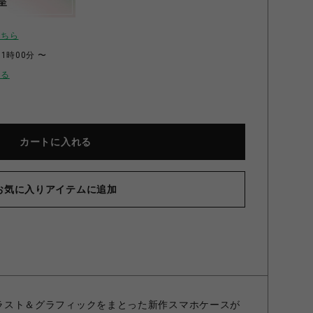
呈
こちら
11時00分 〜
せる
カートに入れる
お気に入りアイテムに追加
のイラスト＆グラフィックをまとった新作スマホケースが