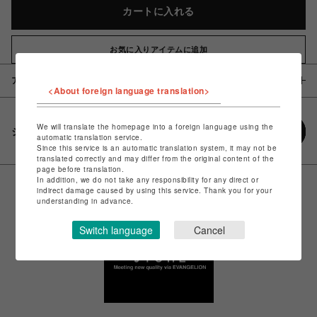
カートに入れる
お気に入りアイテムに追加
アイテム説明 / 素材
<About foreign language translation>
We will translate the homepage into a foreign language using the
シェアする
automatic translation service.
Since this service is an automatic translation system, it may not be
translated correctly and may differ from the original content of the
page before translation.
In addition, we do not take any responsibility for any direct or
indirect damage caused by using this service. Thank you for your
understanding in advance.
Switch language
Cancel