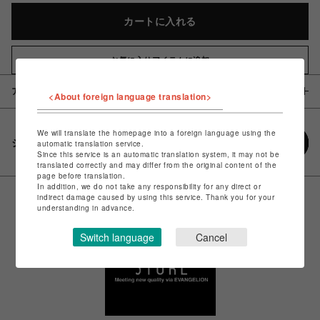
カートに入れる
お気に入りアイテムに追加
アイテム説明 / 素材
<About foreign language translation>
We will translate the homepage into a foreign language using the
シェアする
automatic translation service.
Since this service is an automatic translation system, it may not be
translated correctly and may differ from the original content of the
page before translation.
In addition, we do not take any responsibility for any direct or
indirect damage caused by using this service. Thank you for your
understanding in advance.
Switch language
Cancel