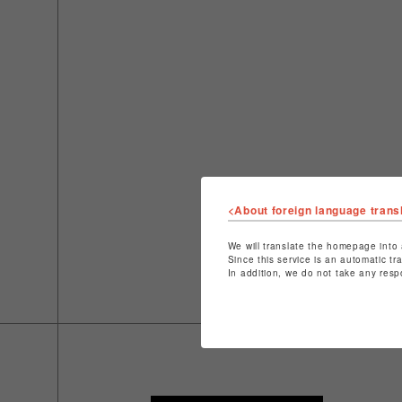
<About foreign language trans
We will translate the homepage into 
Since this service is an automatic tr
In addition, we do not take any resp