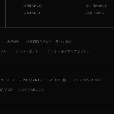
静岡PARCO
名古屋PARCO
広島PARCO
福岡PARCO
ご利用規約
特定商取引法などに基づく表記
ポリシー
クッキーポリシー
ソーシャルメディアポリシー
RO LABO
CINE QUINTO
PARCO出版
THE GUEST CAFE
DEPACO
AnotherADdress