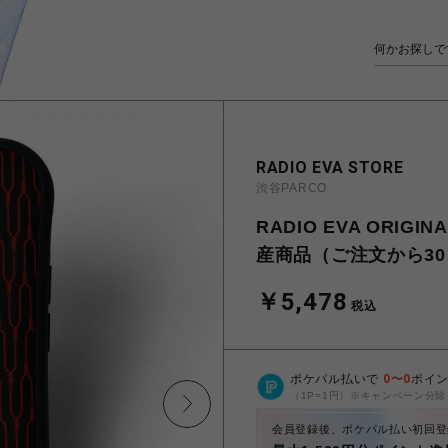
RADIO EVA STORE
渋谷PARCO
RADIO EVA ORIGIN
産商品（ご注文から30
￥5,478
税込
ポケパル払いで
0
〜
0
ポイ
（1P=1円）※キャンペーン分除
会員登録後、ポケパル払い初回登