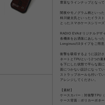
豊富なラインナップとなって
闇夜やモノグラム柄といったR
柿川健太氏といったイラスト
とったスマホケースシリーズ
RADIO EVAオリジナル
各機体をお洒落にあしらった
Longinusの3タイプをご用
衝撃を吸収するように設計さ
ネートとTPUという2つの素
を下にした状態で平らな面に
面につかない設計になってい
ストラップホールも付いてい
アレンジしてください。
【素材】
ケースカバー：対衝撃TPU
ケース背面：ポリカーボネー