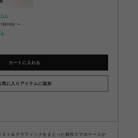
呈
こちら
11時00分 〜
せる
カートに入れる
お気に入りアイテムに追加
のイラスト＆グラフィックをまとった新作スマホケースが