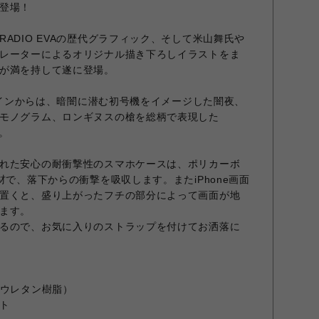
登場！
ADIO EVAの歴代グラフィック、そして米山舞氏や
レーターによるオリジナル描き下ろしイラストをま
が満を持して遂に登場。
デザインからは、暗闇に潜む初号機をイメージした闇夜、
モノグラム、ロンギヌスの槍を総柄で表現した
意。
れた安心の耐衝撃性のスマホケースは、ポリカーボ
材で、落下からの衝撃を吸収します。またiPhone画面
置くと、盛り上がったフチの部分によって画面が地
ます。
るので、お気に入りのストラップを付けてお洒落に
（ウレタン樹脂）
ト