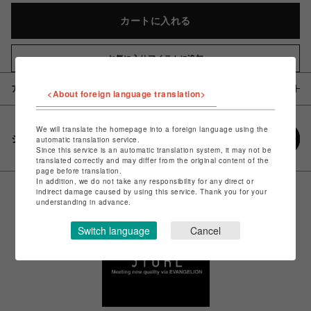
カートに入れる
お気に入りアイテムに追加
アイテム説明 / 素材
<About foreign language translation>
We will translate the homepage into a foreign language using the
シェアする
automatic translation service.
Since this service is an automatic translation system, it may not be
translated correctly and may differ from the original content of the
page before translation.
In addition, we do not take any responsibility for any direct or
indirect damage caused by using this service. Thank you for your
understanding in advance.
Switch language
Cancel