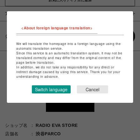
アイテム説明 / 素材
<About foreign language translation>
シェアする
We will translate the homepage into a foreign language using the
automatic translation service.
Since this service is an automatic translation system, it may not be
translated correctly and may differ from the original content of the
page before translation.
In addition, we do not take any responsibility for any direct or
indirect damage caused by using this service. Thank you for your
understanding in advance.
Switch language
Cancel
ショップ名
RADIO EVA STORE
店舗名
渋谷PARCO