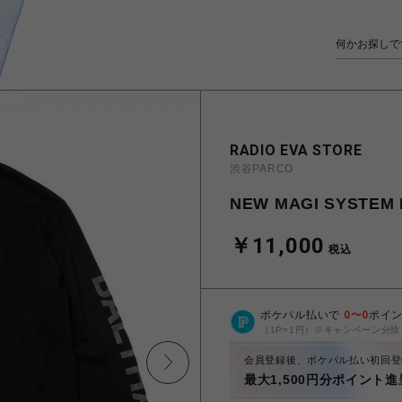
RADIO EVA STORE
渋谷PARCO
NEW MAGI SYSTEM R
￥11,000
税込
ポケパル払いで
0
〜
0
ポイ
（1P=1円）※キャンペーン分除
会員登録後、ポケパル払い初回登
最大1,500円分ポイント進