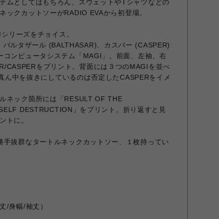
テムとしてはもちろん、スウェットやTシャツなどの
ックカットソーがRADIO EVAから初登場。
GIシリーズをチョイス。
、バルタザール (BALTHASAR)、カスパー (CASPER)
ーコンピュータシステム「MAGI」。前面、左袖、右
ASAR/CASPERをプリント。背面には３つのMAGIを並べ
Iの真ん中を抜きにしているのは否定したCASPERをイメ
ック箇所には「RESULT OF THE
N : SELF DESTRUCTION」をプリント。折り返すと見
ントに。
勝手抜群なタートルネックカットソー、１枚持ってい
丈/身幅/袖丈）