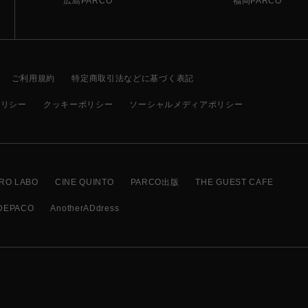
広島PARCO
福岡PARCO
ご利用規約
特定商取引法などに基づく表記
ポリシー
クッキーポリシー
ソーシャルメディアポリシー
RO LABO
CINE QUINTO
PARCO出版
THE GUEST CAFE
DEPACO
AnotherADdress