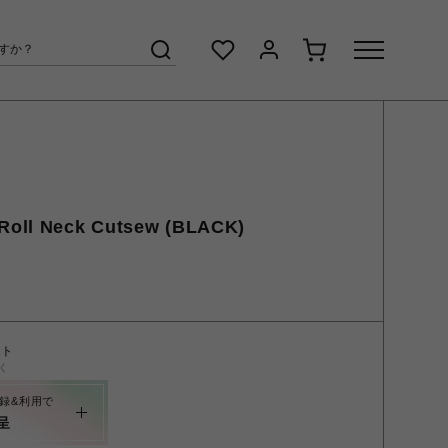
oll Neck Cutsew (BLACK)
ント
く
録&利用で
呈