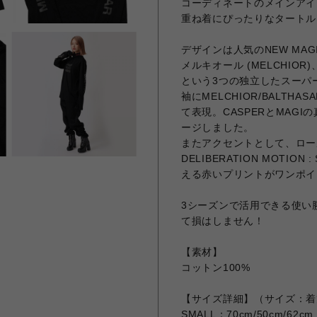
コーディネートのメインアイ
重ね着にぴったりなタートルネ
デザインは人気のNEW MA
メルキオール (MELCHIOR)
という3つの独立したスーパ
袖にMELCHIOR/BALTH
て表現。CASPERとMAG
ージしました。
またアクセントとして、ロールネ
DELIBERATION MOTIO
える赤いプリントがワンポイ
3シーズンで活用できる使い
て損はしません！
【素材】
コットン100%
【サイズ詳細】（サイズ：着
SMALL：70cm/50cm/62cm