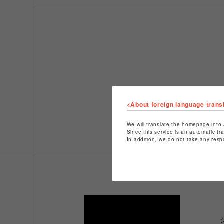
<About foreign language trans
We will translate the homepage into 
Since this service is an automatic tr
In addition, we do not take any resp