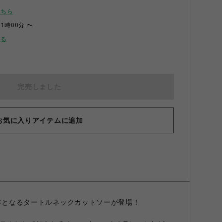
こちら
11時00分 〜
せる
完売しました
お気に入りアイテムに追加
新作となるタートルネックカットソーが登場！