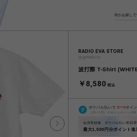
RADIO EVA STORE
渋谷PARCO
波打際 T-Shirt (WHIT
￥8,580
税込
ポケパル払いで
0
〜
0
ポイ
（1P=1円）※キャンペーン分除
会員登録後、ポケパル払い初回登
最大1,500円分ポイント進