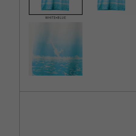
WHITE×BLUE