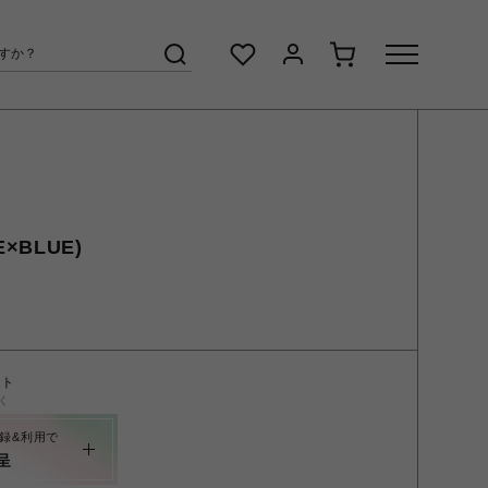
E×BLUE)
ント
く
録&利用で
呈