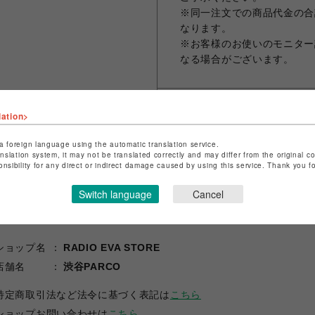
※同一注文での商品代金の合計
なります。
※お客様のお使いのモニター
なる場合がございます。
lation>
シェアする
a foreign language using the automatic translation service.
anslation system, it may not be translated correctly and may differ from the original c
onsibility for any direct or indirect damage caused by using this service. Thank you 
Switch language
Cancel
ショップ名
RADIO EVA STORE
店舗名
渋谷PARCO
特定商取引法など法令に基づく表記は
こちら
ショップお問い合わせは
こちら