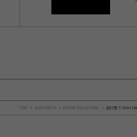
TOP
渋谷PARCO
RADIO EVA STORE
波打際 T-Shirt (