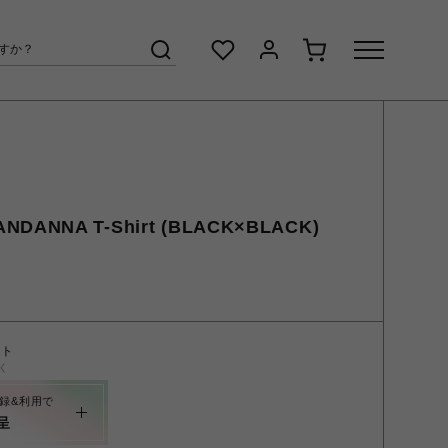
ANDANNA T-Shirt (BLACK×BLACK)
ント
く
録&利用で
呈