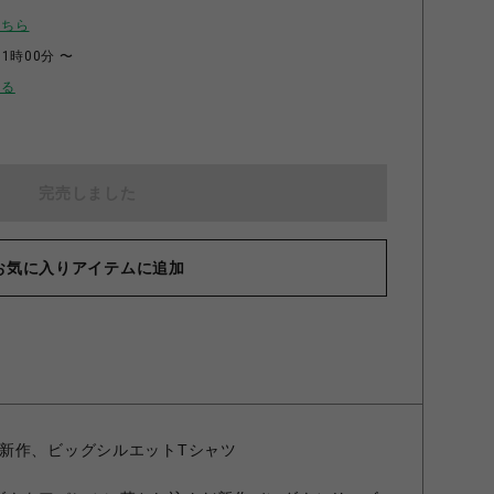
こちら
11時00分 〜
せる
完売しました
お気に入りアイテムに追加
新作、ビッグシルエットTシャツ