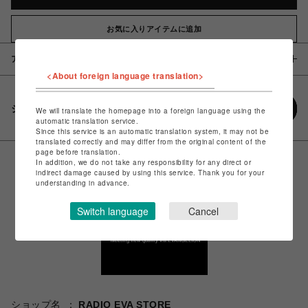
お気に入りアイテムに追加
アイテム説明 / 素材
<About foreign language translation>
シェアする
We will translate the homepage into a foreign language using the
automatic translation service.
Since this service is an automatic translation system, it may not be
translated correctly and may differ from the original content of the
page before translation.
In addition, we do not take any responsibility for any direct or
indirect damage caused by using this service. Thank you for your
understanding in advance.
Switch language
Cancel
ショップ名
RADIO EVA STORE