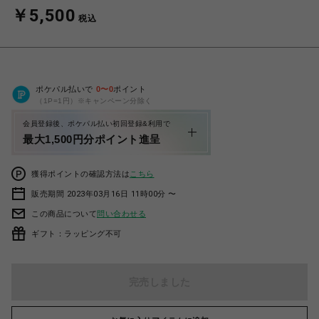
￥5,500
税込
ポケパル払いで
0
〜
0
ポイント
（1P=1円）※キャンペーン分除く
会員登録後、ポケパル払い初回登録&利用で
最大1,500円分ポイント進呈
獲得ポイントの確認方法は
こちら
販売期間 2023年03月16日 11時00分 〜
この商品について
問い合わせる
ギフト：ラッピング不可
完売しました