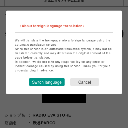
お気に入りアイテムに追加
アイテム説明 / 素材
<About foreign language translation>
シェアする
We will translate the homepage into a foreign language using the
automatic translation service.
Since this service is an automatic translation system, it may not be
translated correctly and may differ from the original content of the
page before translation.
In addition, we do not take any responsibility for any direct or
indirect damage caused by using this service. Thank you for your
understanding in advance.
Switch language
Cancel
ショップ名
RADIO EVA STORE
店舗名
渋谷PARCO