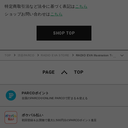
特定商取引法など法令に基づく表記は
こちら
ショップお問い合わせは
こちら
SHOP TOP
TOP
渋谷PARCO
RADIO EVA STORE
RADIO EVA Illustration Tote
…
Bag β（Mai Yoneyama）（BLACK）
PARCOポイント
全国のPARCOやONLINE PARCOで貯まる＆使える
ポケパル払い
初回登録＆お買物で最大1,500円分のPARCOポイント進呈