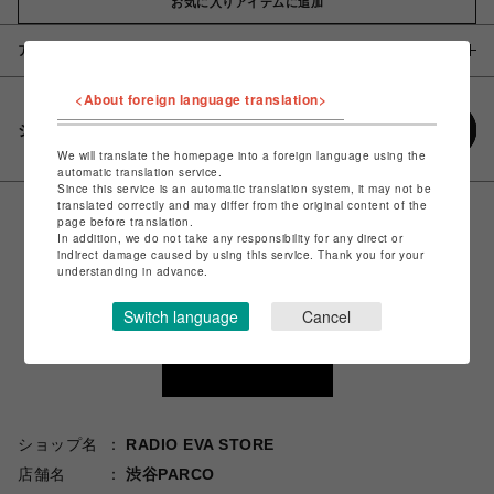
お気に入りアイテムに追加
アイテム説明 / 素材
<About foreign language translation>
シェアする
We will translate the homepage into a foreign language using the
automatic translation service.
Since this service is an automatic translation system, it may not be
translated correctly and may differ from the original content of the
page before translation.
In addition, we do not take any responsibility for any direct or
indirect damage caused by using this service. Thank you for your
understanding in advance.
Switch language
Cancel
ショップ名
RADIO EVA STORE
店舗名
渋谷PARCO