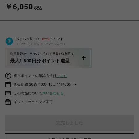
￥6,050
税込
ポケパル払いで
0
〜
0
ポイント
（1P=1円）※キャンペーン分除く
会員登録後、ポケパル払い初回登録&利用で
最大1,500円分ポイント進呈
獲得ポイントの確認方法は
こちら
販売期間 2023年03月16日 11時00分 〜
この商品について
問い合わせる
ギフト：ラッピング不可
完売しました