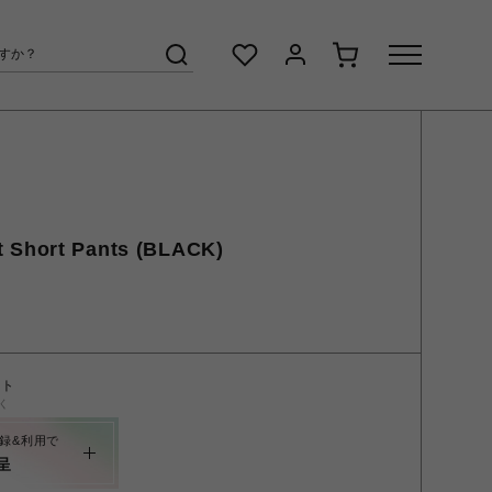
 Short Pants (BLACK)
ント
く
録&利用で
呈