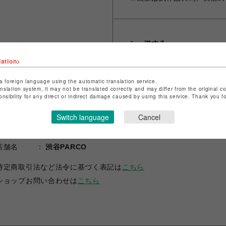
シェアする
lation>
a foreign language using the automatic translation service.
anslation system, it may not be translated correctly and may differ from the original c
onsibility for any direct or indirect damage caused by using this service. Thank you 
Switch language
Cancel
ショップ名
RADIO EVA STORE
店舗名
渋谷PARCO
特定商取引法など法令に基づく表記は
こちら
ショップお問い合わせは
こちら