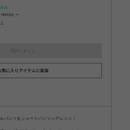
こちら
11時00分 〜
せる
完売しました
お気に入りアイテムに追加
ルパンツをショートパンツへアレンジ！