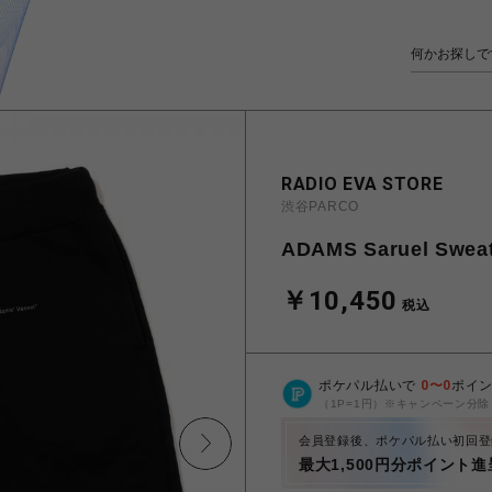
RADIO EVA STORE
渋谷PARCO
ADAMS Saruel Sweat
￥10,450
税込
ポケパル払いで
0
〜
0
ポイ
（1P=1円）※キャンペーン分除
会員登録後、ポケパル払い初回登
最大1,500円分ポイント進