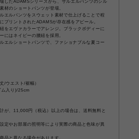
場したADAMSシリーズから、サルエルパンツのシル
素材のショートパンツが登場。
ルエルパンツをスウェット素材で仕上げることで程
にプリントされたADAMSが存在感をアピール。
紐をエヴァカラーでアレンジ。ブラックボディーに
ーにはネイビーの腰紐を採用。
ルエルショートパンツで、ファショナブルな夏コー
丈/ウエスト/裾幅）
ゴム入り)/25cm
が、11,000円（税込）以上の場合は、送料無料と
設定やお部屋の照明等により実際の商品と色味が異
商品と異なる場合があります。