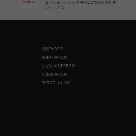
コイン＆クーポンでPARCOでのお買い物
がオトクに
浦和PARCO
錦糸町PARCO
ひばりが丘PARCO
心斎橋PARCO
PARCO_ya上野