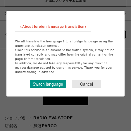
お気に入りアイテムに追加
アイテム説明 / 素材
<About foreign language translation>
シェアする
We will translate the homepage into a foreign language using the
automatic translation service.
Since this service is an automatic translation system, it may not be
translated correctly and may differ from the original content of the
page before translation.
In addition, we do not take any responsibility for any direct or
indirect damage caused by using this service. Thank you for your
understanding in advance.
Switch language
Cancel
ショップ名
RADIO EVA STORE
店舗名
渋谷PARCO