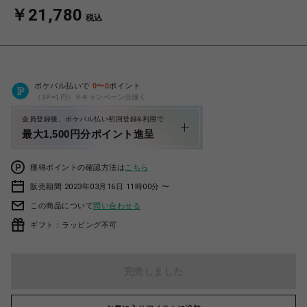
￥21,780
税込
ポケパル払いで
0
〜
0
ポイント
（1P=1円）※キャンペーン分除く
会員登録後、ポケパル払い初回登録&利用で
最大1,500円分ポイント進呈
獲得ポイントの確認方法は
こちら
販売期間 2023年03月16日 11時00分 〜
この商品について
問い合わせる
ギフト：ラッピング不可
完売しました