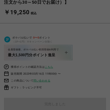
注文から30～50日でお届け）】
￥19,250
税込
ポケパル払いで
0
〜
0
ポイント
（1P=1円）※キャンペーン分除く
会員登録後、ポケパル払い初回登録&利用で
最大1,500円分ポイント進呈
獲得ポイントの確認方法は
こちら
販売期間 2023年03月16日 11時00分 〜
この商品について
問い合わせる
ギフト：ラッピング不可
完売しました