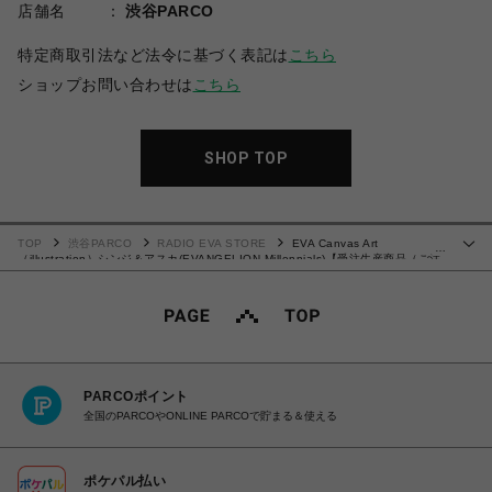
店舗名
渋谷PARCO
特定商取引法など法令に基づく表記は
こちら
ショップお問い合わせは
こちら
SHOP TOP
TOP
渋谷PARCO
RADIO EVA STORE
EVA Canvas Art
…
（illustration）シンジ＆アスカ(EVANGELION Millennials)【受注生産商品（ご注
文から30～50日でお届け）】
PARCOポイント
全国のPARCOやONLINE PARCOで貯まる＆使える
ポケパル払い