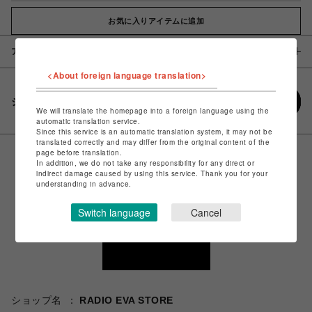
お気に入りアイテムに追加
アイテム説明 / 素材
<About foreign language translation>
シェアする
We will translate the homepage into a foreign language using the
automatic translation service.
Since this service is an automatic translation system, it may not be
translated correctly and may differ from the original content of the
page before translation.
In addition, we do not take any responsibility for any direct or
indirect damage caused by using this service. Thank you for your
understanding in advance.
Switch language
Cancel
ショップ名
RADIO EVA STORE