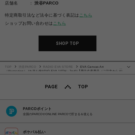
店舗名
渋谷PARCO
特定商取引法など法令に基づく表記は
こちら
ショップお問い合わせは
こちら
SHOP TOP
TOP
渋谷PARCO
RADIO EVA STORE
EVA Canvas Art
…
（illustration） (カヲル(RADIO EVA 10TH : 2nd))【受注生産商品（ご注文から30
～50日でお届け）】
PARCOポイント
全国のPARCOやONLINE PARCOで貯まる＆使える
ポケパル払い