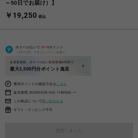
～50日でお届け）】
￥19,250
税込
ポケパル払いで
0
〜
0
ポイント
（1P=1円）※キャンペーン分除く
会員登録後、ポケパル払い初回登録&利用で
最大1,500円分ポイント進呈
獲得ポイントの確認方法は
こちら
販売期間 2023年03月16日 11時00分 〜
この商品について
問い合わせる
ギフト：ラッピング不可
完売しました