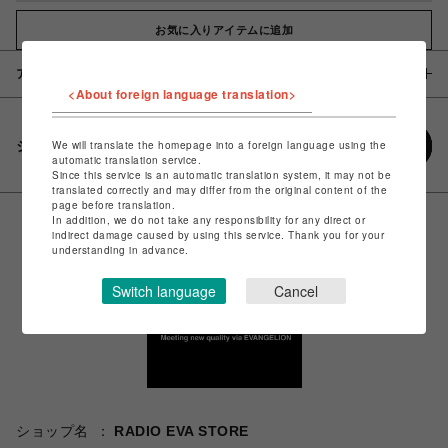
お気に入りアイテムに追加
アイテム説明 / 素材
<About foreign language translation>
シェアする
We will translate the homepage into a foreign language using the
automatic translation service.
Since this service is an automatic translation system, it may not be
translated correctly and may differ from the original content of the
page before translation.
In addition, we do not take any responsibility for any direct or
indirect damage caused by using this service. Thank you for your
understanding in advance.
Switch language
Cancel
ショップ名
RADIO EVA STORE