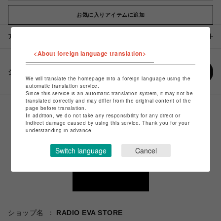
お気に入りアイテムに追加
アイテム説明 / 素材
<About foreign language translation>
シェアする
We will translate the homepage into a foreign language using the
automatic translation service.
Since this service is an automatic translation system, it may not be
translated correctly and may differ from the original content of the
page before translation.
In addition, we do not take any responsibility for any direct or
indirect damage caused by using this service. Thank you for your
understanding in advance.
Switch language
Cancel
ショップ名
RADIO EVA STORE