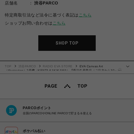
店舗名
渋谷PARCO
特定商取引法など法令に基づく表記は
こちら
ショップお問い合わせは
こちら
SHOP TOP
TOP
渋谷PARCO
RADIO EVA STORE
EVA Canvas Art
…
（illustration）2号機（KENTA KAKIKAWA）【受注生産商品（ご注文から30～50
日でお届け）】
PARCOポイント
全国のPARCOやONLINE PARCOで貯まる＆使える
ポケパル払い