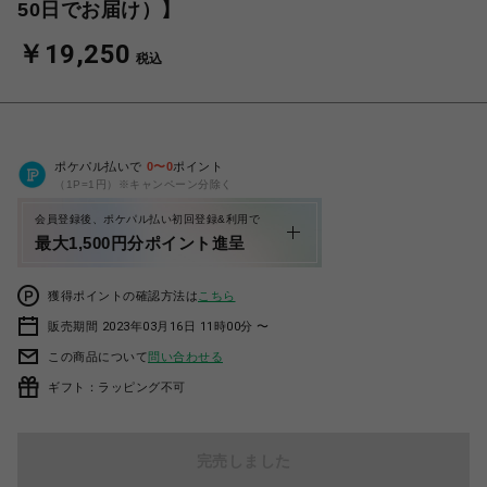
50日でお届け）】
￥19,250
税込
ポケパル払いで
0
〜
0
ポイント
（1P=1円）※キャンペーン分除く
会員登録後、ポケパル払い初回登録&利用で
最大1,500円分ポイント進呈
獲得ポイントの確認方法は
こちら
販売期間 2023年03月16日 11時00分 〜
この商品について
問い合わせる
ギフト：ラッピング不可
完売しました