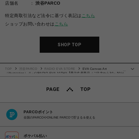
店舗名
渋谷PARCO
特定商取引法など法令に基づく表記は
こちら
ショップお問い合わせは
こちら
SHOP TOP
TOP
渋谷PARCO
RADIO EVA STORE
EVA Canvas Art
…
（illustration） (レイ(RADIO EVA 10TH))【受注生産商品（ご注文から30～50日
でお届け）】
PARCOポイント
全国のPARCOやONLINE PARCOで貯まる＆使える
ポケパル払い