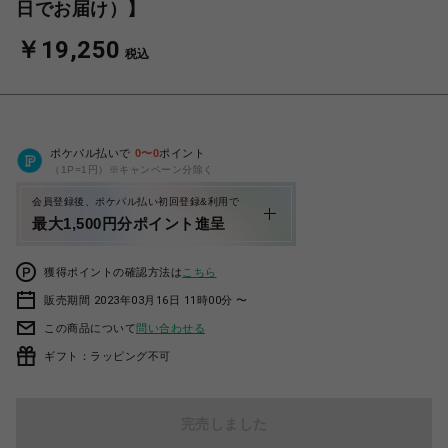
日でお届け）】
￥19,250
税込
ポケパル払いで
0
〜
0
ポイント
（1P=1円）※キャンペーン分除く
会員登録後、ポケパル払い初回登録&利用で
最大1,500円分ポイント進呈
獲得ポイントの確認方法は
こちら
販売期間 2023年03月16日 11時00分 〜
この商品について
問い合わせる
ギフト：ラッピング不可
完売しました