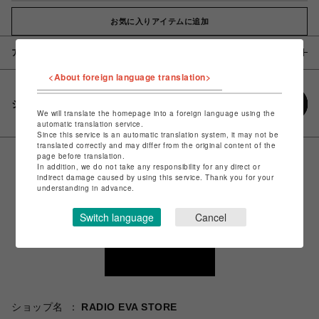
お気に入りアイテムに追加
アイテム説明 / 素材
<About foreign language translation>
シェアする
We will translate the homepage into a foreign language using the
automatic translation service.
Since this service is an automatic translation system, it may not be
translated correctly and may differ from the original content of the
page before translation.
In addition, we do not take any responsibility for any direct or
indirect damage caused by using this service. Thank you for your
understanding in advance.
Switch language
Cancel
ショップ名
RADIO EVA STORE