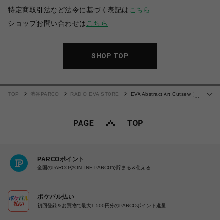
特定商取引法など法令に基づく表記は
こちら
ショップお問い合わせは
こちら
SHOP TOP
TOP
渋谷PARCO
RADIO EVA STORE
EVA Abstract Art Cutsew (2
…
号機)
PARCOポイント
全国のPARCOやONLINE PARCOで貯まる＆使える
ポケパル払い
初回登録＆お買物で最大1,500円分のPARCOポイント進呈