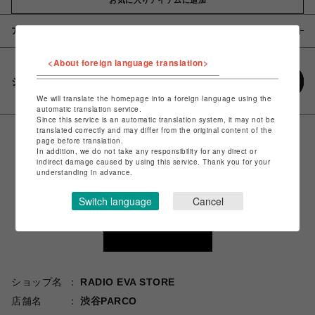
アイテム説明 / 素材
<About foreign language translation>
シェアする
We will translate the homepage into a foreign language using the
automatic translation service.
Since this service is an automatic translation system, it may not be
translated correctly and may differ from the original content of the
page before translation.
In addition, we do not take any responsibility for any direct or
indirect damage caused by using this service. Thank you for your
understanding in advance.
Switch language
Cancel
ショップ名
RADIO EVA STORE
店舗名
渋谷PARCO