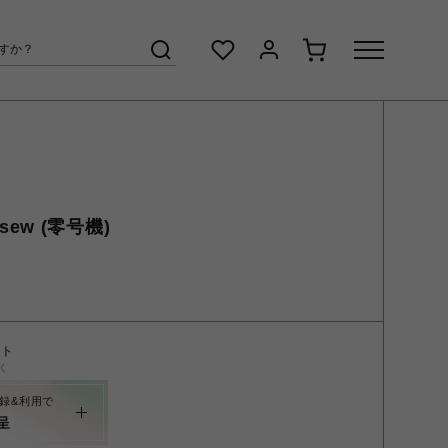
utsew (零号機)
ント
く
録&利用で
呈