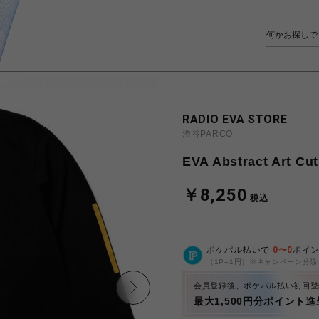
RADIO EVA STORE
渋谷PARCO
EVA Abstract Art C
￥8,250
税込
ポケパル払いで
0
〜
0
ポイ
（1P=1円）※キャンペーン分除
会員登録後、ポケパル払い初回登
最大1,500円分ポイント進