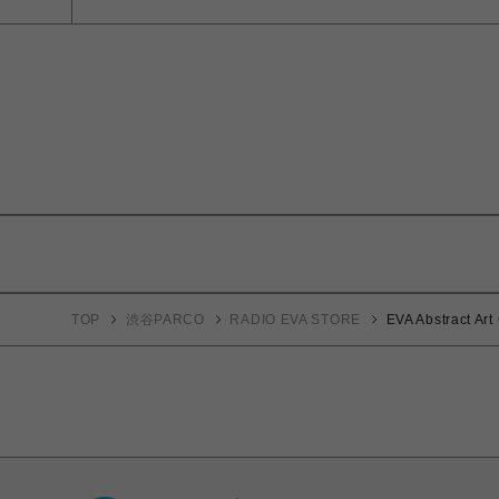
TOP
渋谷PARCO
RADIO EVA STORE
EVA Abstract A