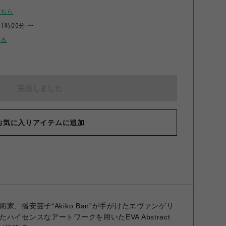
こちら
11時00分 〜
せる
完売しました
お気に入りアイテムに追加
、播安芸子“Akiko Ban”が手がけたエヴァンゲリ
イセンスなアートワークを用いたEVA Abstract