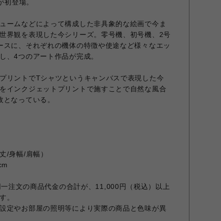
ーが初登場。
ュームなどによって構成した非具象的な絵画で今ま
世界観を表現した今シリーズ。零号機、初号機、2号
ースに、それぞれの機体の特徴や使途など様々なエッ
し、4つのアート作品が完成。
プリントでTシャツというキャンバスで表現した今
をインクジェットプリントで施すことで自然な風合
枚となっている。
丈/身幅/肩幅）
cm
での同一注文の商品代金の合計が、11,000円（税込）以上
す。
設定やお部屋の照明等により実際の商品と色味が異