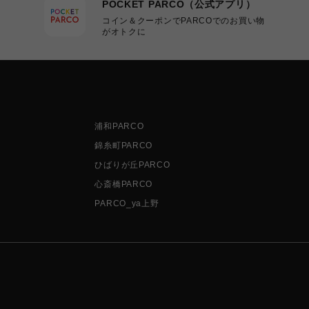
POCKET PARCO（公式アプリ）
コイン＆クーポンでPARCOでのお買い物
がオトクに
浦和PARCO
錦糸町PARCO
ひばりが丘PARCO
心斎橋PARCO
PARCO_ya上野