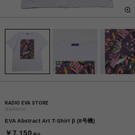
RADIO EVA STORE
渋谷PARCO
EVA Abstract Art T-Shirt β (8号機)
￥7,150
税込