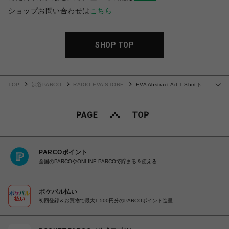
ショップお問い合わせは
こちら
SHOP TOP
TOP
渋谷PARCO
RADIO EVA STORE
EVA Abstract Art T-Shirt β (8
…
号機)
PARCOポイント
全国のPARCOやONLINE PARCOで貯まる＆使える
ポケパル払い
初回登録＆お買物で最大1,500円分のPARCOポイント進呈