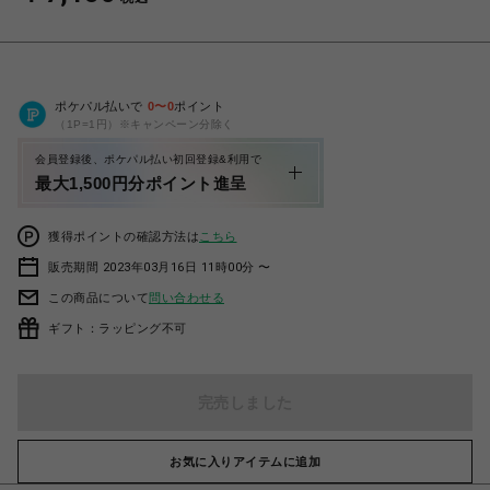
ポケパル払いで
0
〜
0
ポイント
（1P=1円）※キャンペーン分除く
会員登録後、ポケパル払い初回登録&利用で
最大1,500円分ポイント進呈
獲得ポイントの確認方法は
こちら
販売期間 2023年03月16日 11時00分 〜
この商品について
問い合わせる
ギフト：ラッピング不可
完売しました
お気に入りアイテムに追加