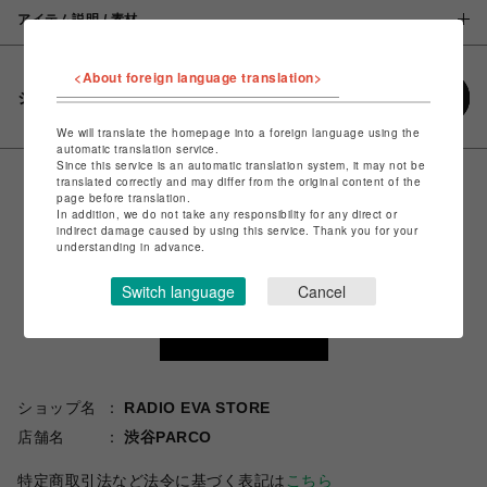
アイテム説明 / 素材
<About foreign language translation>
シェアする
We will translate the homepage into a foreign language using the
automatic translation service.
Since this service is an automatic translation system, it may not be
translated correctly and may differ from the original content of the
page before translation.
In addition, we do not take any responsibility for any direct or
indirect damage caused by using this service. Thank you for your
understanding in advance.
Switch language
Cancel
ショップ名
RADIO EVA STORE
店舗名
渋谷PARCO
特定商取引法など法令に基づく表記は
こちら