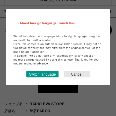
アイテム説明 / 素材
<About foreign language translation>
シェアする
We will translate the homepage into a foreign language using the
automatic translation service.
Since this service is an automatic translation system, it may not be
translated correctly and may differ from the original content of the
page before translation.
In addition, we do not take any responsibility for any direct or
indirect damage caused by using this service. Thank you for your
understanding in advance.
Switch language
Cancel
ショップ名
RADIO EVA STORE
店舗名
渋谷PARCO