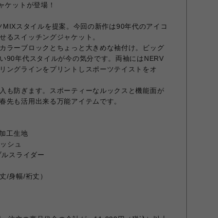
ジャケットが登場！
ーツMIXスタイルを提案。今回の新作は90年代のアイコ
せるスイッチングジャケット。
カラーブロックとちょっと大きめな袖付け。ビッグ
い90年代スタイルが今の気分です。両袖にはNERV
リングラインをプリントしスポーツテイストをオ
入も防ぎます。スポーティーなルックスと機能面が
春先も活用出来る万能アイテムです。
わ加工生地
メッシュ
ブルスライダー
丈/身幅/裄丈）