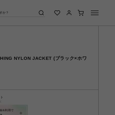
CHING NYLON JACKET (ブラック×ホワ
ント
く
録&利用で