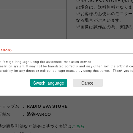
※RADIO EVA STORE
の場合は、送料無料となりま
※お客様のお使いのモニター
なる場合がございます。
※画像は試作品の為、実際の
lation>
シェアする
a foreign language using the automatic translation service.
anslation system, it may not be translated correctly and may differ from the original c
onsibility for any direct or indirect damage caused by using this service. Thank you 
Switch language
Cancel
ショップ名
RADIO EVA STORE
店舗名
渋谷PARCO
特定商取引法など法令に基づく表記は
こちら