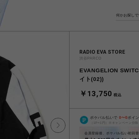
RADIO EVA STORE
渋谷PARCO
EVANGELION SWIT
イト(02))
￥13,750
税込
ポケパル払いで
0
〜
0
ポイ
（1P=1円）※キャンペーン分除
会員登録後、ポケパル払い初回登