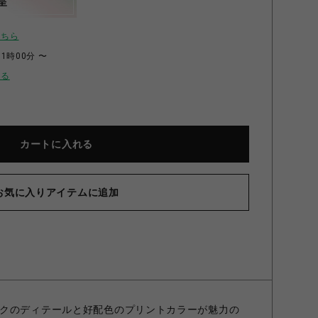
呈
こちら
11時00分 〜
せる
カートに入れる
お気に入りアイテムに追加
クのディテールと好配色のプリントカラーが魅力の