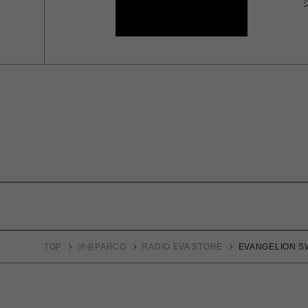
TOP
渋谷PARCO
RADIO EVA STORE
EVANGELION S