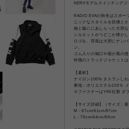
NERVモデルスイッチング
RADIO EVAの秋冬はスポ
ニックなスタイルを彷彿とさ
袖と脇ににあしらった大胆な
シルエットかつどこか懐かし
ロゴを、背面は大胆にナンバ
ン。
ゴム入りの袖口や裾が風の侵
特徴のトラックジャケットは
【素材】
ナイロン100% タスランし
裏地：ポリエステル100％ 
※ファスナーはYKK社製 ダ
【サイズ詳細】（サイズ：着
M：67cm/61cm/87cm
L：70cm/64cm/89cm