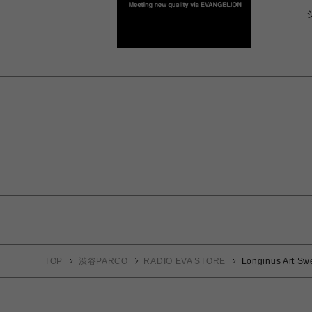
TOP
渋谷PARCO
RADIO EVA STORE
Longinus Art 