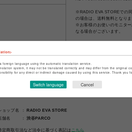
※RADIO EVA STORE
の場合は、送料無料となりま
※お客様のお使いのモニター
なる場合がございます。
lation>
シェアする
a foreign language using the automatic translation service.
anslation system, it may not be translated correctly and may differ from the original c
onsibility for any direct or indirect damage caused by using this service. Thank you 
Switch language
Cancel
ショップ名
RADIO EVA STORE
店舗名
渋谷PARCO
特定商取引法など法令に基づく表記は
こちら