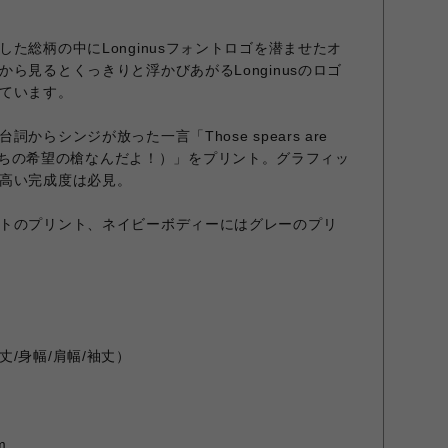
た総柄の中にLonginusフォントロゴを潜ませたオ
ら見るとくっきりと浮かびあがるLonginusのロゴ
ています。
からシンジが放った一言「Those spears are
あれは僕たちの希望の槍なんだよ！）」をプリント。グラフィッ
高い完成度は必見。
トのプリント、ネイビーボディーにはグレーのプリ
/身幅/肩幅/袖丈）
m
m