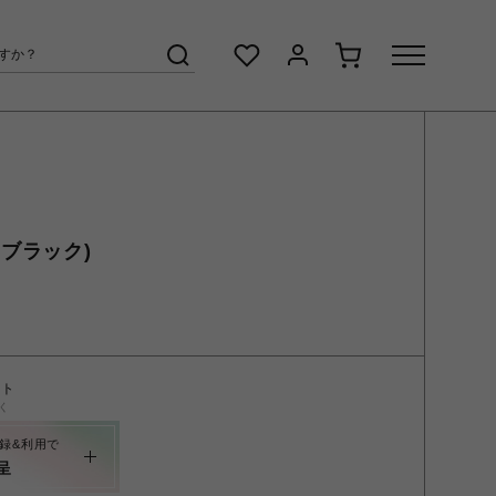
t (ブラック)
ント
く
録&利用で
呈