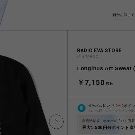
RADIO EVA STORE
渋谷PARCO
Longinus Art Swea
￥7,150
税込
ポケパル払いで
0
〜
0
ポイ
（1P=1円）※キャンペーン分除
会員登録後、ポケパル払い初回登
最大1,500円分ポイント進