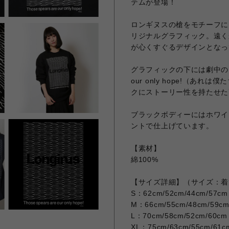
テムが登場！
ロンギヌスの槍をモチーフにし
リジナルグラフィック。遠くか
が心くすぐるデザインとなっ
グラフィックの下には劇中の台詞
our only hope!（
クにストーリー性を持たせた
ブラックボディーにはホワイ
ントで仕上げています。
【素材】
綿100%
【サイズ詳細】（サイズ：着丈
S：62cm/52cm/44cm/57cm
M：66cm/55cm/48cm/59c
L：70cm/58cm/52cm/60cm
XL：75cm/63cm/55cm/61c