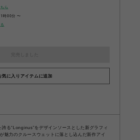
こちら
11時00分 〜
せる
完売しました
お気に入りアイテムに追加
を誇る“Longinus”をデザインソースとした新グラフィ
が魅力のクルースウェットに落とし込んだ新作アイ