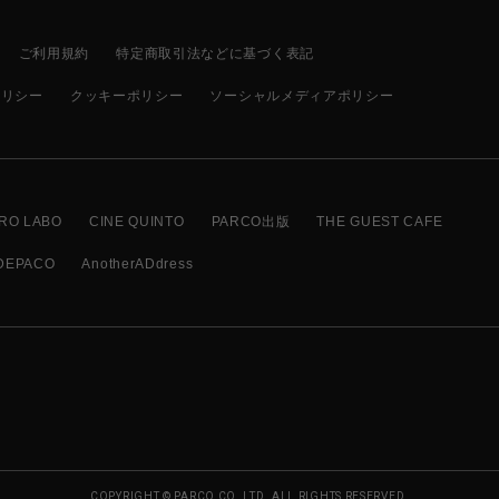
ご利用規約
特定商取引法などに基づく表記
ポリシー
クッキーポリシー
ソーシャルメディアポリシー
RO LABO
CINE QUINTO
PARCO出版
THE GUEST CAFE
DEPACO
AnotherADdress
COPYRIGHT © PARCO CO.,LTD. ALL RIGHTS RESERVED.