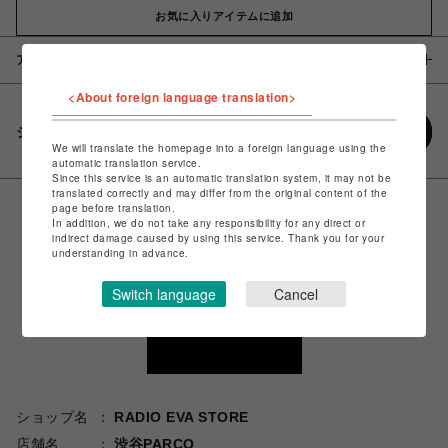
お気に入りアイテムに追加
アイテム説明 / 素材
<About foreign language translation>
シェアする
We will translate the homepage into a foreign language using the
automatic translation service.
Since this service is an automatic translation system, it may not be
translated correctly and may differ from the original content of the
page before translation.
In addition, we do not take any responsibility for any direct or
indirect damage caused by using this service. Thank you for your
understanding in advance.
Switch language
Cancel
ショップ名
RADIO EVA STORE
店舗名
渋谷PARCO