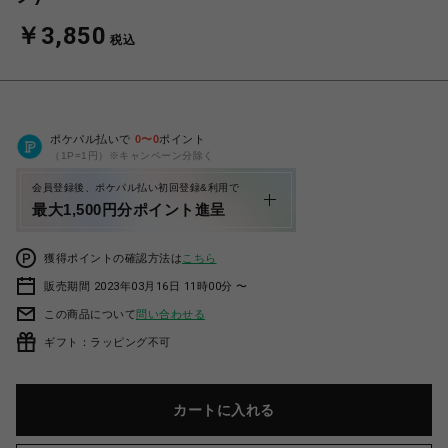
￥3,850
税込
ポケパル払いで
0
〜
0
ポイント
（1P=1円）※キャンペーン分除く
会員登録後、ポケパル払い初回登録&利用で
最大1,500円分ポイント進呈
獲得ポイントの確認方法は
こちら
販売期間 2023年03月16日 11時00分 〜
この商品について
問い合わせる
ギフト：ラッピング不可
カートに入れる