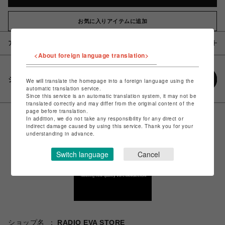
お気に入りアイテムに追加
アイテム説明 / 素材
<About foreign language translation>
シェアする
We will translate the homepage into a foreign language using the
automatic translation service.
Since this service is an automatic translation system, it may not be
translated correctly and may differ from the original content of the
page before translation.
In addition, we do not take any responsibility for any direct or
indirect damage caused by using this service. Thank you for your
understanding in advance.
Switch language
Cancel
ショップ名
RADIO EVA STORE