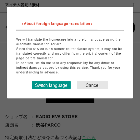
アイテム説明 / 素材
<About foreign language translation>
シェアする
We will translate the homepage into a foreign language using the
automatic translation service.
Since this service is an automatic translation system, it may not be
translated correctly and may differ from the original content of the
page before translation.
In addition, we do not take any responsibility for any direct or
indirect damage caused by using this service. Thank you for your
understanding in advance.
Switch language
Cancel
ショップ名
RADIO EVA STORE
店舗名
渋谷PARCO
特定商取引法など法令に基づく表記は
こちら