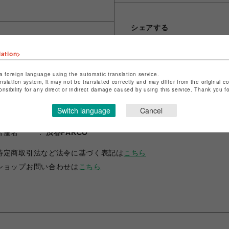
シェアする
lation>
a foreign language using the automatic translation service.
anslation system, it may not be translated correctly and may differ from the original c
onsibility for any direct or indirect damage caused by using this service. Thank you 
Switch language
Cancel
ショップ名
RADIO EVA STORE
店舗名
渋谷PARCO
特定商取引法など法令に基づく表記は
こちら
ショップお問い合わせは
こちら