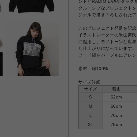
ンドとRADIO EVAがタ
クルーシブなプロジェクトを
ジナルで描き下ろしされたア
このプロジェクト発足を記念
イラストレーターの米山舞氏
に起用し、モノトーンな世界
た仕上がりになっています。
フード紐をパープルにアレン
素材 : 綿100%
サイズ詳細
サイズ
着丈
S
62cm
M
66cm
L
70cm
XL
75cm