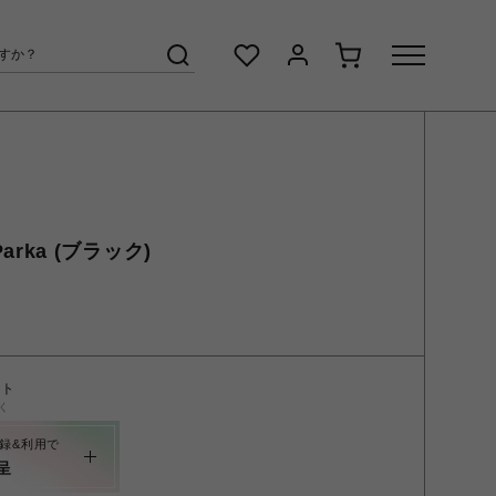
 Parka (ブラック)
ント
く
録&利用で
呈