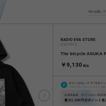
RADIO EVA STORE
渋谷PARCO
The bicycle ASUKA
￥9,130
税込
ポケパル払いで
0
〜
0
ポイ
（1P=1円）※キャンペーン分除
会員登録後、ポケパル払い初回登
最大1,500円分ポイント進