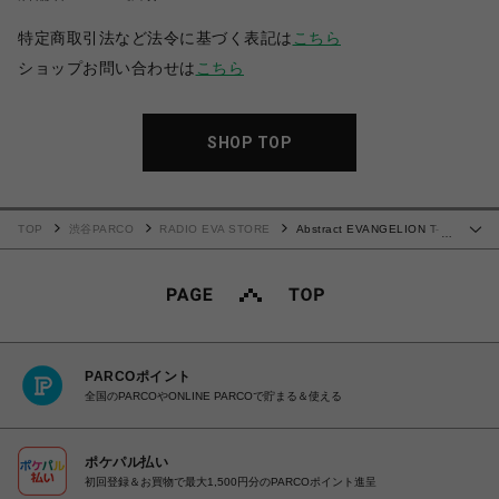
特定商取引法など法令に基づく表記は
こちら
ショップお問い合わせは
こちら
SHOP TOP
TOP
渋谷PARCO
RADIO EVA STORE
Abstract EVANGELION T-
…
Shirt β（KENTA KAKIKAWA）(WHITE(初号機β)
PARCOポイント
全国のPARCOやONLINE PARCOで貯まる＆使える
ポケパル払い
初回登録＆お買物で最大1,500円分のPARCOポイント進呈