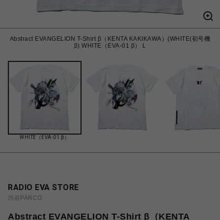
Abstract EVANGELION T-Shirt β（KENTA KAKIKAWA）(WHITE(初号機
β) WHITE（EVA-01 β） L
WHITE（EVA-01 β）
RADIO EVA STORE
渋谷PARCO
Abstract EVANGELION T-Shirt β（KENTA