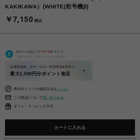
KAKIKAWA）(WHITE(初号機β)
￥7,150
税込
ポケパル払いで
0
〜
0
ポイント
（1P=1円）※キャンペーン分除く
会員登録後、ポケパル払い初回登録&利用で
最大1,500円分ポイント進呈
獲得ポイントの確認方法は
こちら
この商品について
問い合わせる
ギフト：ラッピング不可
カートに入れる