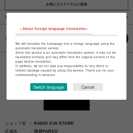
お気に入りアイテムに追加
アイテム説明 / 素材
<About foreign language translation>
シェアする
We will translate the homepage into a foreign language using the
automatic translation service.
Since this service is an automatic translation system, it may not be
translated correctly and may differ from the original content of the
page before translation.
In addition, we do not take any responsibility for any direct or
indirect damage caused by using this service. Thank you for your
understanding in advance.
Switch language
Cancel
ショップ名
RADIO EVA STORE
店舗名
渋谷PARCO