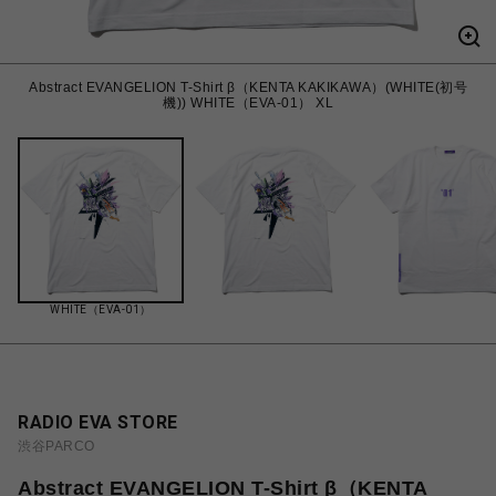
Abstract EVANGELION T-Shirt β（KENTA KAKIKAWA）(WHITE(初号
機)) WHITE（EVA-01） XL
WHITE（EVA-01）
RADIO EVA STORE
渋谷PARCO
Abstract EVANGELION T-Shirt β（KENTA