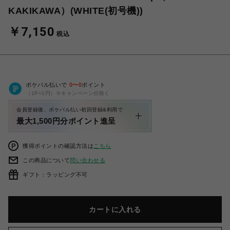
KAKIKAWA）(WHITE(初号機))
￥7,150
税込
ポケパル払いで
0
〜
0
ポイント
（1P=1円）※キャンペーン分除く
会員登録後、ポケパル払い初回登録&利用で
最大1,500円分ポイント進呈
獲得ポイントの確認方法は
こちら
この商品について
問い合わせる
ギフト：ラッピング不可
カートに入れる