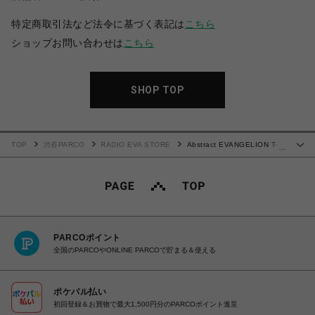
特定商取引法など法令に基づく表記は
こちら
ショップお問い合わせは
こちら
SHOP TOP
TOP
渋谷PARCO
RADIO EVA STORE
Abstract EVANGELION T-
…
Shirt β（KENTA KAKIKAWA）(WHITE(初号機))
PARCOポイント
全国のPARCOやONLINE PARCOで貯まる＆使える
ポケパル払い
初回登録＆お買物で最大1,500円分のPARCOポイント進呈