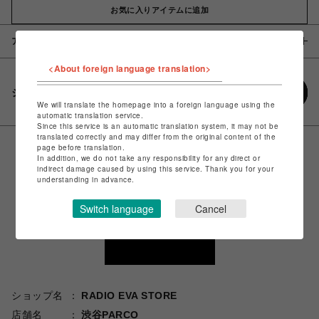
お気に入りアイテムに追加
アイテム説明 / 素材
<About foreign language translation>
シェアする
We will translate the homepage into a foreign language using the
automatic translation service.
Since this service is an automatic translation system, it may not be
translated correctly and may differ from the original content of the
page before translation.
In addition, we do not take any responsibility for any direct or
indirect damage caused by using this service. Thank you for your
understanding in advance.
Switch language
Cancel
ショップ名
RADIO EVA STORE
店舗名
渋谷PARCO