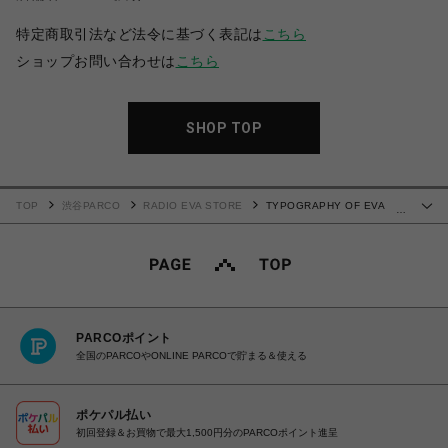
特定商取引法など法令に基づく表記は
こちら
ショップお問い合わせは
こちら
SHOP TOP
TOP
渋谷PARCO
RADIO EVA STORE
TYPOGRAPHY OF EVA
…
index T-Shirt β (SLATE×WHITE)
PARCOポイント
全国のPARCOやONLINE PARCOで貯まる＆使える
ポケパル払い
初回登録＆お買物で最大1,500円分のPARCOポイント進呈