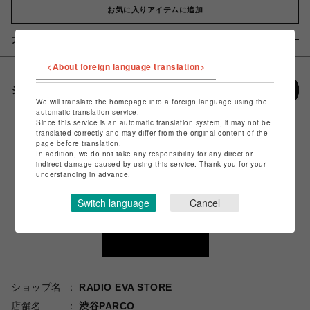
お気に入りアイテムに追加
アイテム説明 / 素材
<About foreign language translation>
シェアする
We will translate the homepage into a foreign language using the
automatic translation service.
Since this service is an automatic translation system, it may not be
translated correctly and may differ from the original content of the
page before translation.
In addition, we do not take any responsibility for any direct or
indirect damage caused by using this service. Thank you for your
understanding in advance.
Switch language
Cancel
ショップ名
RADIO EVA STORE
店舗名
渋谷PARCO