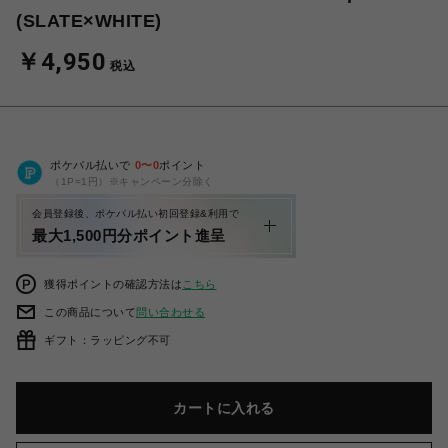
(SLATE×WHITE)
￥4,950
税込
ポケパル払いで
0
〜
0
ポイント
（1P=1円）※キャンペーン分除く
会員登録後、ポケパル払い初回登録&利用で
最大1,500円分ポイント進呈
獲得ポイントの確認方法は
こちら
この商品について
問い合わせる
ギフト：ラッピング不可
カートに入れる