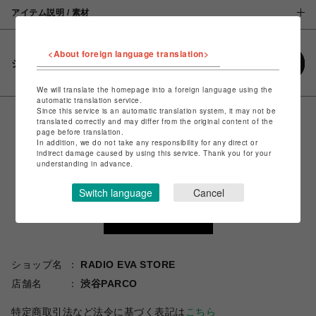
アイテム説明 / 素材
<About foreign language translation>
シェアする
We will translate the homepage into a foreign language using the
automatic translation service.
Since this service is an automatic translation system, it may not be
translated correctly and may differ from the original content of the
page before translation.
In addition, we do not take any responsibility for any direct or
indirect damage caused by using this service. Thank you for your
understanding in advance.
Switch language
Cancel
ショップ名
RADIO EVA STORE
店舗名
渋谷PARCO
特定商取引法など法令に基づく表記は
こちら