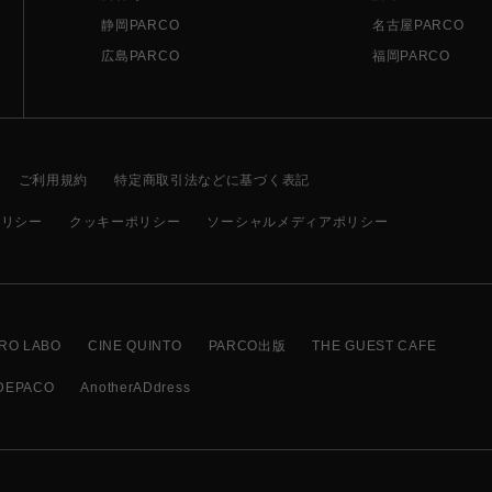
静岡PARCO
名古屋PARCO
広島PARCO
福岡PARCO
ご利用規約
特定商取引法などに基づく表記
ポリシー
クッキーポリシー
ソーシャルメディアポリシー
RO LABO
CINE QUINTO
PARCO出版
THE GUEST CAFE
DEPACO
AnotherADdress