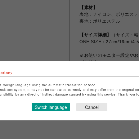
【素材】
表地 : ナイロン、ポリエス
裏地 : ポリエステル
【サイズ詳細】
（サイズ：幅
ONE SIZE：27cm/16cm/4.
※お使いのモニター設定やお
があります。
※画像は試作品の為、実際の
lation>
a foreign language using the automatic translation service.
anslation system, it may not be translated correctly and may differ from the original c
onsibility for any direct or indirect damage caused by using this service. Thank you 
シェアする
Switch language
Cancel