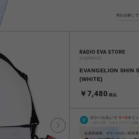
RADIO EVA STORE
渋谷PARCO
EVANGELION SHIN 
(WHITE)
￥7,480
税込
ポケパル払いで
0
〜
0
ポイ
（1P=1円）※キャンペーン分除
会員登録後、ポケパル払い初回登