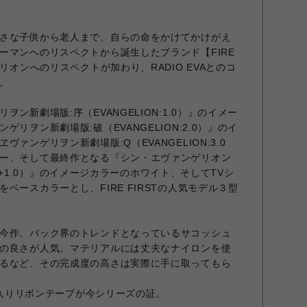
さな子供から老人まで、自らの命をかけてかけがえ
ーマンへのリスペクトから誕生したブランド【FIRE
リオンへのリスペクトが加わり、RADIO EVAとのコ
。
ン新劇場版:序（EVANGELION:1.0
）』のイメー
ンゲリヲン新劇場版:破
（EVANGELION:2.0）』
のイ
ァンゲリヲン新劇場版:Q（EVANGELION:3.0
ー、そして最終作となる『シン・
エヴァンゲリオン
+1.
0）』のイメージカラーのホワイト、そしてTVシ
ベースカラーとし、FIRE FIRSTの人気モデル３型
今作。バック界のトレンドとなっているサコッシュ
の良さが人気。マテリアルには丈夫なナイロンを使
るなど、その完成度の高さは実際に手に取ってもら
ロゴ入りリボンテープが今シリーズの証。