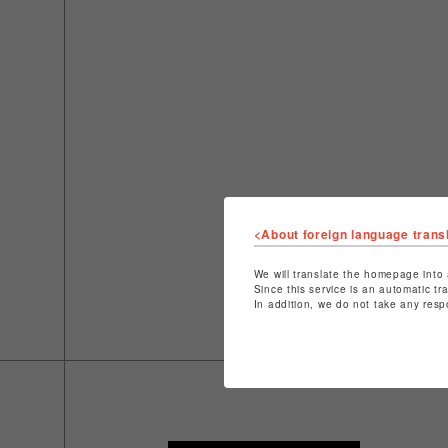
<About foreign language trans
We will translate the homepage into 
Since this service is an automatic tr
In addition, we do not take any resp