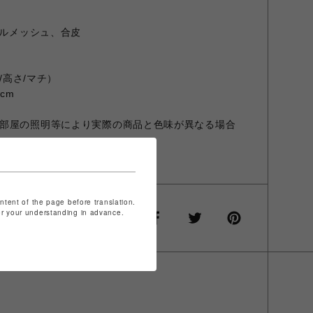
テルメッシュ、合皮
/高さ/マチ）
5cm
部屋の照明等により実際の商品と色味が異なる場合
商品と異なる場合があります。
ontent of the page before translation.
for your understanding in advance.