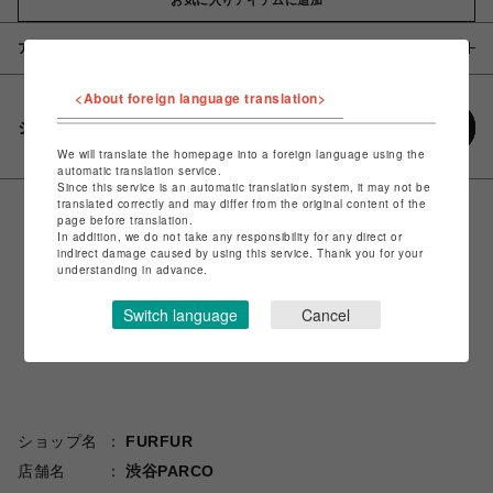
アイテム説明 / 素材
<About foreign language translation>
シェアする
We will translate the homepage into a foreign language using the
automatic translation service.
Since this service is an automatic translation system, it may not be
translated correctly and may differ from the original content of the
page before translation.
In addition, we do not take any responsibility for any direct or
indirect damage caused by using this service. Thank you for your
understanding in advance.
Switch language
Cancel
ショップ名
FURFUR
店舗名
渋谷PARCO