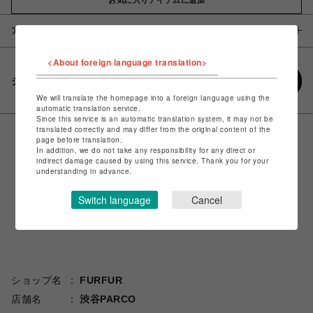
アイテム説明 / 素材
<About foreign language translation>
シェアする
We will translate the homepage into a foreign language using the
automatic translation service.
Since this service is an automatic translation system, it may not be
translated correctly and may differ from the original content of the
page before translation.
In addition, we do not take any responsibility for any direct or
indirect damage caused by using this service. Thank you for your
understanding in advance.
Switch language
Cancel
ショップ名
FURFUR
店舗名
渋谷PARCO