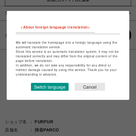
アイテム説明 / 素材
<About foreign language translation>
シェアする
We will translate the homepage into a foreign language using the
automatic translation service.
Since this service is an automatic translation system, it may not be
translated correctly and may differ from the original content of the
page before translation.
In addition, we do not take any responsibility for any direct or
indirect damage caused by using this service. Thank you for your
understanding in advance.
Switch language
Cancel
ショップ名
FURFUR
店舗名
渋谷PARCO