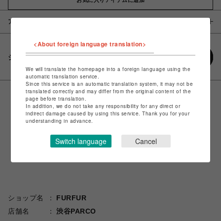
アイテム説明 / 素材
<About foreign language translation>
シェアする
We will translate the homepage into a foreign language using the
automatic translation service.
Since this service is an automatic translation system, it may not be
translated correctly and may differ from the original content of the
page before translation.
In addition, we do not take any responsibility for any direct or
indirect damage caused by using this service. Thank you for your
understanding in advance.
Switch language
Cancel
ショップ名
FURFUR
店舗名
渋谷PARCO