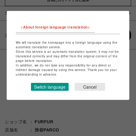
アイテム説明 / 素材
<About foreign language translation>
シェアする
We will translate the homepage into a foreign language using the
automatic translation service.
Since this service is an automatic translation system, it may not be
translated correctly and may differ from the original content of the
page before translation.
In addition, we do not take any responsibility for any direct or
indirect damage caused by using this service. Thank you for your
understanding in advance.
Switch language
Cancel
ショップ名
FURFUR
店舗名
渋谷PARCO