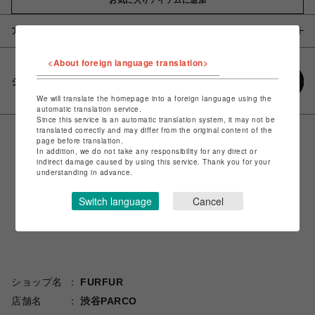
アイテム説明 / 素材
<About foreign language translation>
シェアする
We will translate the homepage into a foreign language using the
automatic translation service.
Since this service is an automatic translation system, it may not be
translated correctly and may differ from the original content of the
page before translation.
In addition, we do not take any responsibility for any direct or
indirect damage caused by using this service. Thank you for your
understanding in advance.
Switch language
Cancel
ショップ名
FURFUR
店舗名
渋谷PARCO