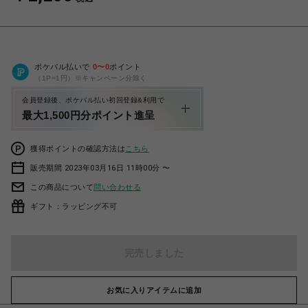
ポケパル払いで
0
〜
0
ポイント
（1P=1円）※キャンペーン分除く
会員登録後、ポケパル払い初回登録&利用で
最大1,500円分ポイント進呈
獲得ポイントの確認方法は
こちら
販売期間 2023年03月16日 11時00分 〜
この商品について
問い合わせる
ギフト：ラッピング不可
完売しました
お気に入りアイテムに追加