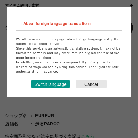
アイテム説明 / 素材
<About foreign language translation>
シェアする
We will translate the homepage into a foreign language using the
automatic translation service.
Since this service is an automatic translation system, it may not be
translated correctly and may differ from the original content of the
page before translation.
In addition, we do not take any responsibility for any direct or
indirect damage caused by using this service. Thank you for your
understanding in advance.
Switch language
Cancel
ショップ名
FURFUR
店舗名
渋谷PARCO
特定商取引法など法令に基づく表記は
こちら