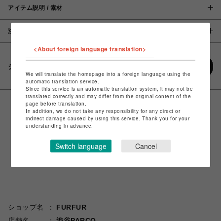
アイテム説明 / 素材
注意事項
<About foreign language translation>
シェアする
We will translate the homepage into a foreign language using the
automatic translation service.
Since this service is an automatic translation system, it may not be
translated correctly and may differ from the original content of the
page before translation.
In addition, we do not take any responsibility for any direct or
indirect damage caused by using this service. Thank you for your
understanding in advance.
Switch language
Cancel
ショップ名
FURFUR
店舗名
渋谷PARCO