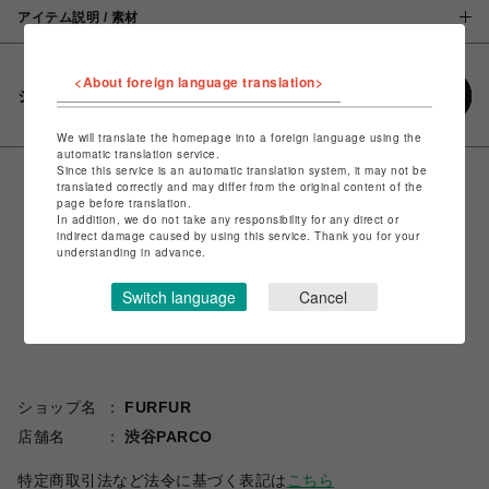
アイテム説明 / 素材
<About foreign language translation>
シェアする
We will translate the homepage into a foreign language using the
automatic translation service.
Since this service is an automatic translation system, it may not be
translated correctly and may differ from the original content of the
page before translation.
In addition, we do not take any responsibility for any direct or
indirect damage caused by using this service. Thank you for your
understanding in advance.
Switch language
Cancel
ショップ名
FURFUR
店舗名
渋谷PARCO
特定商取引法など法令に基づく表記は
こちら