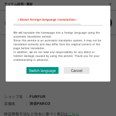
アイテム説明 / 素材
<About foreign language translation>
シェアする
We will translate the homepage into a foreign language using the
automatic translation service.
Since this service is an automatic translation system, it may not be
translated correctly and may differ from the original content of the
page before translation.
In addition, we do not take any responsibility for any direct or
indirect damage caused by using this service. Thank you for your
understanding in advance.
Switch language
Cancel
ショップ名
FURFUR
店舗名
渋谷PARCO
特定商取引法など法令に基づく表記は
こちら