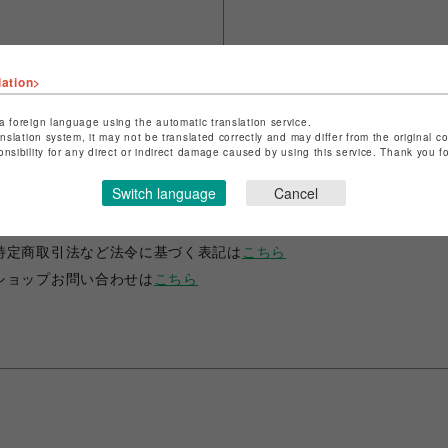
lation>
a foreign language using the automatic translation service.
anslation system, it may not be translated correctly and may differ from the original c
onsibility for any direct or indirect damage caused by using this service. Thank you 
ショップ名
FURFUR
Switch language
Cancel
店舗名
渋谷PARCO
特定商取引法など法令に基づく表記は
こちら
ショップお問い合わせは
こちら