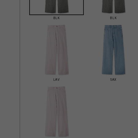
BLK
BLK
LAV
SAX