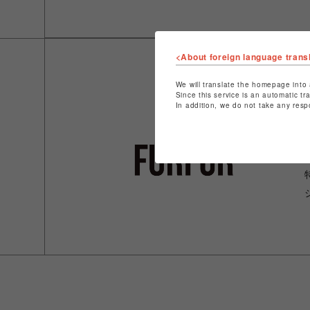
<About foreign language trans
We will translate the homepage into 
Since this service is an automatic tr
In addition, we do not take any resp