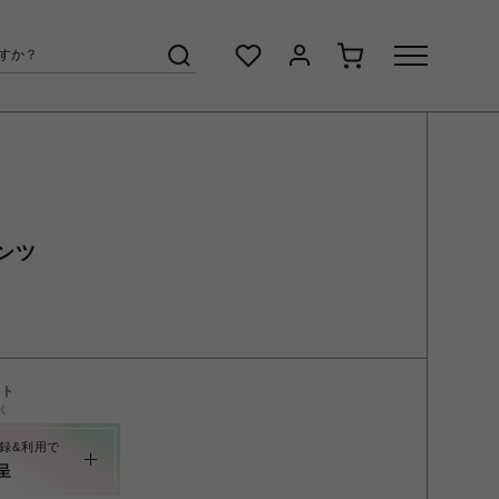
ンツ
ント
く
録&利用で
呈