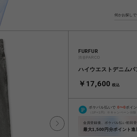
FURFUR
渋谷PARCO
ハイウエストデニムパ
￥17,600
税込
ポケパル払いで
0
〜
0
ポイ
（1P=1円）※キャンペーン分除
会員登録後、ポケパル払い初回登
最大1,500円分ポイント進