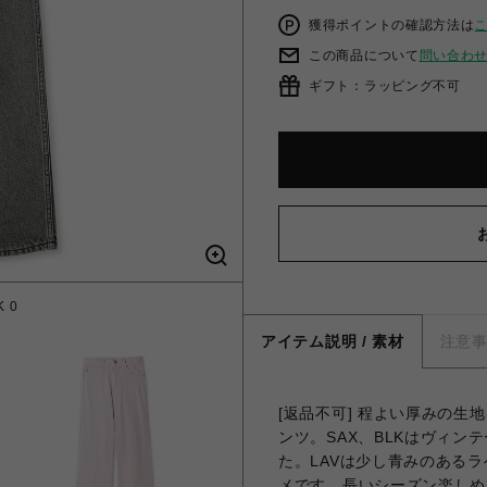
獲得ポイントの確認方法は
この商品について
問い合わ
ギフト：ラッピング不可
 0
ハ
アイテム説明 / 素材
注意
[返品不可] 程よい厚みの
ンツ。SAX、BLKはヴィ
た。LAVは少し青みのある
メです。長いシーズン楽しめ