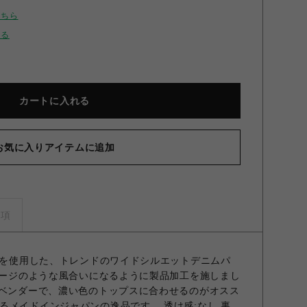
こちら
せる
カートに入れる
お気に入りアイテムに追加
イウエストデニムパンツ BLK 1
事項
生地を使用した、トレンドのワイドシルエットデニムパ
ンテージのような風合いになるように製品加工を施しまし
ラベンダーで、濃い色のトップスに合わせるのがオスス
るメイドインジャパンの逸品です。 透け感;なし 裏