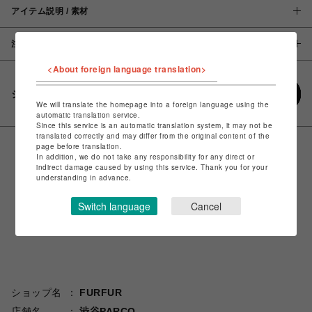
アイテム説明 / 素材
注意事項
<About foreign language translation>
シェアする
We will translate the homepage into a foreign language using the
automatic translation service.
Since this service is an automatic translation system, it may not be
translated correctly and may differ from the original content of the
page before translation.
In addition, we do not take any responsibility for any direct or
indirect damage caused by using this service. Thank you for your
understanding in advance.
Switch language
Cancel
ショップ名
FURFUR
店舗名
渋谷PARCO