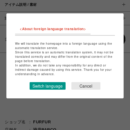
アイテム説明 / 素材
注意事項
<About foreign language translation>
シェアする
We will translate the homepage into a foreign language using the
automatic translation service.
Since this service is an automatic translation system, it may not be
translated correctly and may differ from the original content of the
page before translation.
In addition, we do not take any responsibility for any direct or
indirect damage caused by using this service. Thank you for your
understanding in advance.
Switch language
Cancel
ショップ名
FURFUR
店舗名
渋谷PARCO