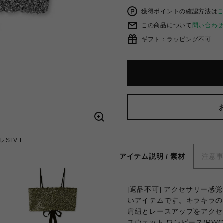
獲得ポイントの確認方法は
この商品について
問い合わ
ギフト：ラッピング不可
SLV F
レースア
アイテム説明 / 素材
注意
[返品不可] アクセサリー
いアイテムです。キラキラの
肩紐とレースアップをアクセ
スウェット ワンピース(RW