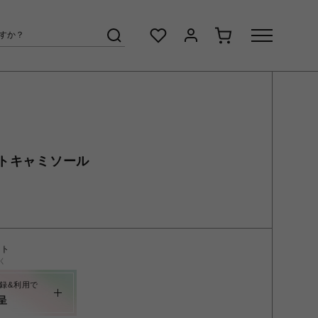
トキャミソール
ント
く
録&利用で
呈