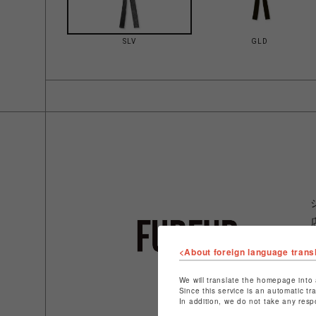
SLV
GLD
<About foreign language trans
We will translate the homepage into 
Since this service is an automatic tr
In addition, we do not take any resp