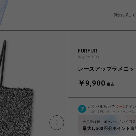
FURFUR
渋谷PARCO
レースアップラメニッ
￥9,900
税込
ポケパル払いで
0
〜
0
ポイ
（1P=1円）※キャンペーン分除
会員登録後、ポケパル払い初回登
最大1,500円分ポイント進