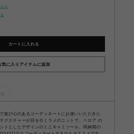
こちら
せる
カートに入れる
お気に入りアイテムに追加
ップラメニットキャミソール GLD F
事項
感覚で遊び心のあるコーディネートにお使いいただきた
テクスチャーが目を引くラメのニットで、ベロア の
ントとしたデザインのミニキャミソール。同納期の
CO241111)とコーディネートするのもオススメです。