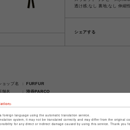
透け感;なし 裏地;なし 伸縮
シェアする
ショップ名
FURFUR
店舗名
渋谷PARCO
特定商取引法など法令に基づく表記は
こちら
lation>
ショップお問い合わせは
こちら
a foreign language using the automatic translation service.
anslation system, it may not be translated correctly and may differ from the original c
onsibility for any direct or indirect damage caused by using this service. Thank you 