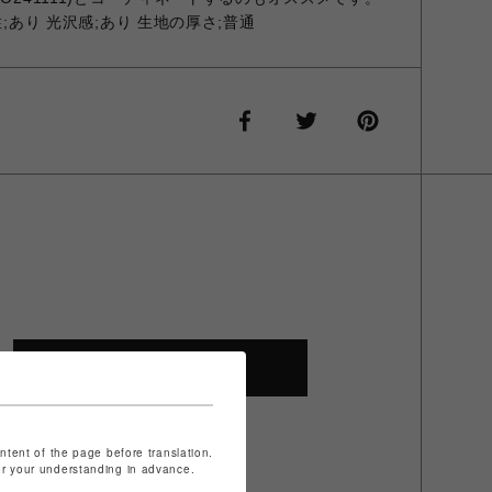
性;あり 光沢感;あり 生地の厚さ;普通
SHOP TOP
ontent of the page before translation.
for your understanding in advance.